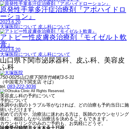
原発性手掌多汗症治療剤『アポハイドロ
ーション』
2023.6.20
大塚医院について
皮ふ科について
アトピー性皮膚炎治療剤『モイゼルト軟
膏』
2023.6.20
大塚医院について
皮ふ科について
山口県下関市
泌尿器科、皮ふ科、美容皮
ふ科
750-0025
山口県下関市竹崎町3-5-31
（中国電力下関支店 そば）
tel.
083-222-3036
美容皮ふ科の予約について
予約について
体調やお肌のトラブル等がなければ、どの治療も予約当日に施
術いただけます。
初めての方や、治療法に迷われる方は、医師のカウンセリング
後に、相談しながら治療法を決めることもできます。
カウンセリングのみのご予約も、お気軽にどうぞ。
診療受付時間
月
火
水
木
金
土
日祝