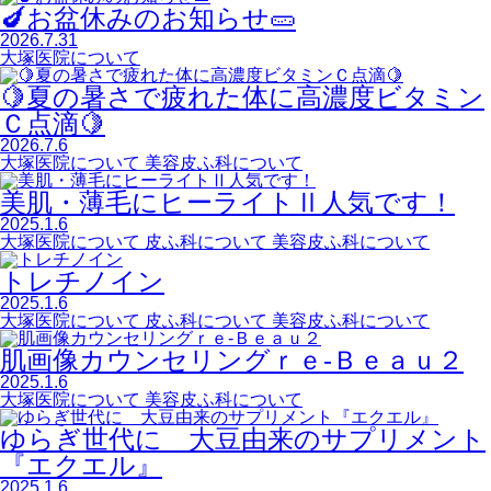
🍆お盆休みのお知らせ🥒
2026.7.31
大塚医院について
🍋夏の暑さで疲れた体に高濃度ビタミン
Ｃ点滴🍋
2026.7.6
大塚医院について
美容皮ふ科について
美肌・薄毛にヒーライトⅡ人気です！
2025.1.6
大塚医院について
皮ふ科について
美容皮ふ科について
トレチノイン
2025.1.6
大塚医院について
皮ふ科について
美容皮ふ科について
肌画像カウンセリングｒｅ‐Ｂｅａｕ２
2025.1.6
大塚医院について
美容皮ふ科について
ゆらぎ世代に 大豆由来のサプリメント
『エクエル』
2025.1.6