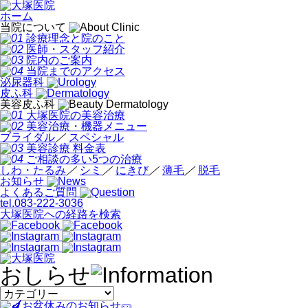
ホーム
当院について
診療理念と院のこと
医師・スタッフ紹介
院内のご案内
当院までのアクセス
泌尿器科
皮ふ科
美容皮ふ科
大塚医院の美容治療
美容治療・機器メニュー
ブライダル
／
スペシャル
美容診療 料金表
ご相談の多い5つの治療
しわ・たるみ
／
シミ
／
にきび
／
薄毛
／
脱毛
お知らせ
よくあるご質問
tel.
083-222-3036
大塚医院への経路を検索
おしらせ