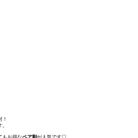
射！
す。
てもお得な
ペア割
が人気です♡