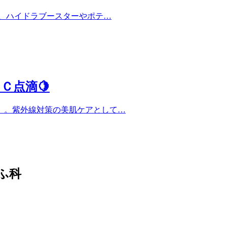
、ハイドラブースターやポテ…
Ｃ点滴🍋
』。紫外線対策の美肌ケアとして…
ふ科