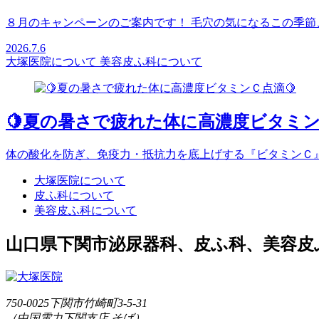
８月のキャンペーンのご案内です！ 毛穴の気になるこの季節
2026.7.6
大塚医院について
美容皮ふ科について
🍋夏の暑さで疲れた体に高濃度ビタミン
体の酸化を防ぎ、免疫力・抵抗力を底上げする『ビタミンＣ
大塚医院について
皮ふ科について
美容皮ふ科について
山口県下関市
泌尿器科、皮ふ科、美容皮
750-0025
下関市竹崎町3-5-31
（中国電力下関支店 そば）